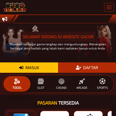
SELAMAT DATANG DI WEBSITE GACOR
Mainkan berbagai game lengkap dan menguntungkan. Menangkan
berbagai jenis hadiah yang telah kami sediakan hanya untuk Anda.
MASUK
DAFTAR
TOGEL
SLOT
CASINO
ARCADE
SPORTS
PASARAN
TERSEDIA