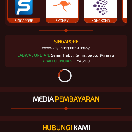
SINGAPORE
SYDNEY
HONGKONG
M
SINGAPORE
www.singaporepools.com.sg
JADWAL UNDIAN:
Senin, Rabu, Kamis, Sabtu, Minggu
WAKTU UNDIAN:
17:45:00
MEDIA
PEMBAYARAN
HUBUNGI
KAMI